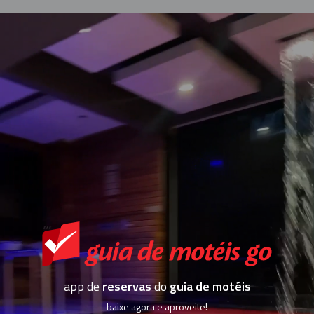
app de
reservas
do
guia de motéis
baixe agora e aproveite!