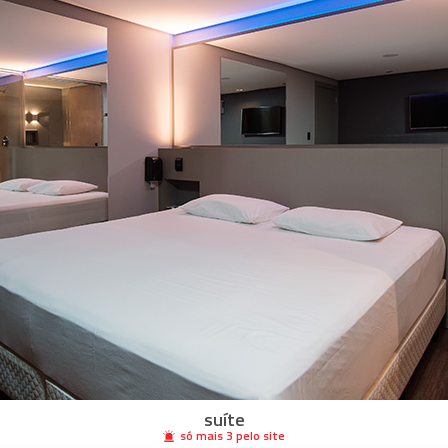
suíte
só mais
3
pelo
site