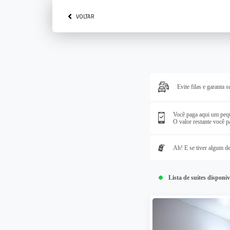
VOLTAR
Evite filas e garanta s
Você paga aqui um peque
O valor restante você p
Ah! E se tiver algum de
Lista de suítes disponí