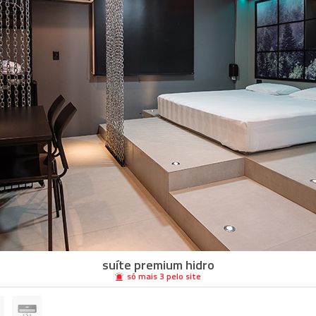
suíte premium hidro
só mais
3
pelo
site