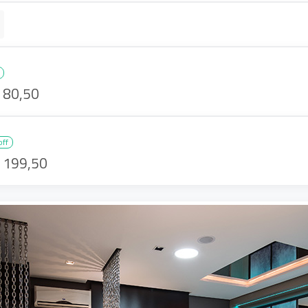
 80,50
off
 199,50