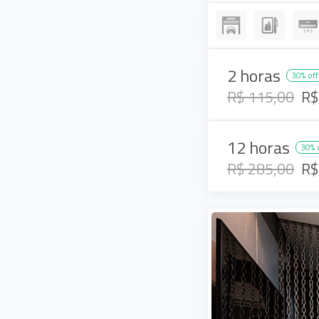
2 horas
30% off
R$ 115,00
R$
12 horas
30% 
R$ 285,00
R$