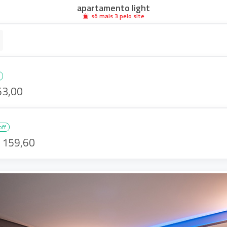
apartamento light
só mais
3
pelo
site
63,00
off
 159,60