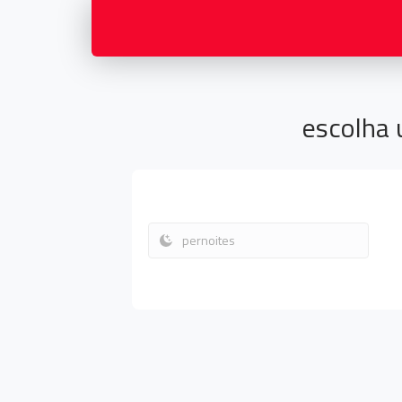
escolha 
pernoites